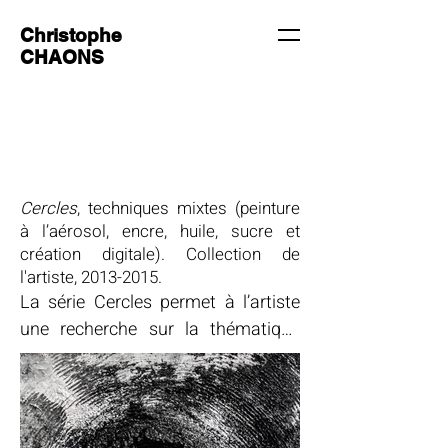
Christophe
CHAONS
Cercles
, techniques mixtes (peinture
à l’aérosol, encre, huile, sucre et
création digitale). Collection de
l'artiste,
2013-2015
.
La série Cercles permet à l’artiste 
une recherche sur la thématique 
symbolique des trous noirs. À la 
fois évocateurs du Big Bang et du 
cosmos, ils sont aussi associés à la 
question de la mémoire et de l’esprit 