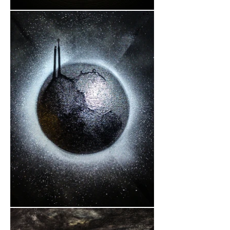
cosmiques… Christophe Chaons 
associe ces concepts à son travail 
plasticien sur le Chaos. 

L’artiste entretient un rapport 
particulier avec les cercles, depuis 
sa jeunesse. Un attrait explicable 
par la fascination de celui-ci envers 
les astres et les planètes, 
marqueurs d’un quotidien ritualisé 
et spirituel.