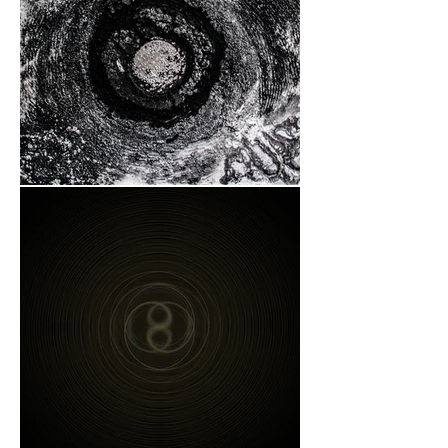
pour Christophe Chaons. Ces 
cercles et spirales mêlent des 
techniques diverses, unissant la 
bombe aérosol, la peinture à l’huile, 
l’encre de Chine et parfois le sucre, 
pour un résultat mettant en lumière 
un noir et blanc ponctué de chrome.  

À travers ses cercles, l’artiste 
évoque le Chaos originel. Celui-ci 
démarre d’ailleurs la plupart de ses 
œuvres par un trou, créant un 
cercle concentrique central, à 
l’image d’un portail. Éclipses 
solaires et lunaires, basculement 
entre les mondes, phénomènes 