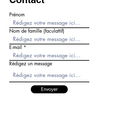
Prénom
Nom de famille (faculattif)
E-mail
Rédigez un message
Envoyer
© 2024 par l'Agence
Il était une Com
.