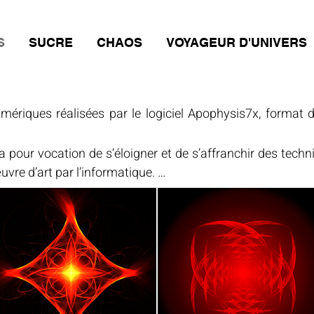
S
SUCRE
CHAOS
VOYAGEUR D'UNIVERS
mériques réalisées par le logiciel Apophysis7x, format digi
a pour vocation de s’éloigner et de s’affranchir des techni
re d’art par l’informatique. 

phe Chaons sont réalisés grâce à Apophysix 7x, logiciel
les grâce à une programmation spécifique exécutée par 
nne des paramètres afin d’obtenir un résultat plus ou moins
ccupation numérique du monde actuel, interrogeant la visi
lligence Artificielle deviennent omniprésentes. Union entr