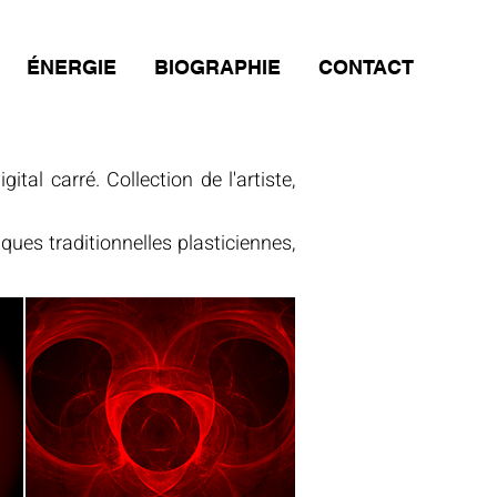
ÉNERGIE
BIOGRAPHIE
CONTACT
tal carré. Collection de l'artiste,
ques traditionnelles plasticiennes, 
 Open Source créé dans les années 
l’artiste. Grâce à des formules 
 aléatoire, ou bien très ciblé. 

on contemporaine de l’Art dans un 
e art et mathématiques, la création 