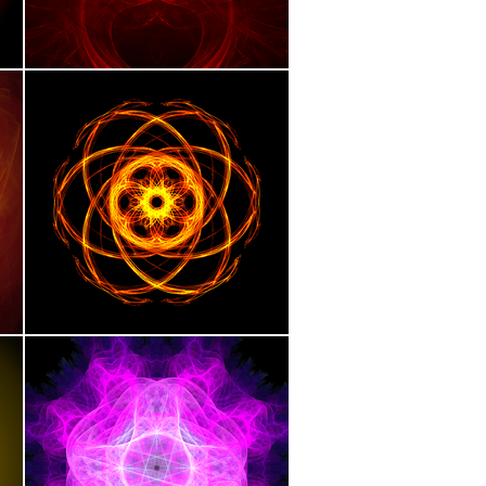
p des possibles – le rendu étant 
é à l’immobilité à la suite d’une 
rbonne, il fait la découverte de ce 
ation par logiciel dans un univers 
 des formes géométriques à l’effet 
s par le créateur, les chakras se 
riques, portant son attention sur 
 chaque image, offrant un résultat 
ans omettre le cinquième élément, 
mbre de 7, se prête aisément à la 