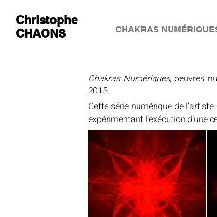
Christophe
CHAKRAS NUMÉRIQUE
CHAONS
Chakras Numériques
, oeuvres nu
2015.
Cette série numérique de l’artiste 
expérimentant l’exécution d’une œuv
Les Chakras numériques de Christo
2000 générant des images fracta
mathématiques, le créateur sélectio
Cette série vient questionner l’o
univers où la technologie et l’Inte