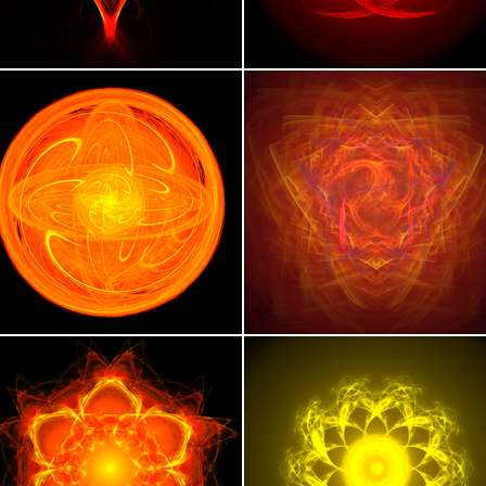
 jouer avec des variables et de laisser ouvert le cham
isible. 

merge dans cette création numérique, alors qu’il est forc
 l’art digital depuis ses études d’Arts Plastiques à La So
anière autodidacte, qui s’impose comme une catharsis. 

rétro sur l’art numérique, explorant les débuts de la cré
ielle. Tels des kaléidoscopes, les chakras s’imaginent dans
ie axiale. À travers diverses nuances de couleurs choisie
aces, et tourbillons sphériques.  

d’apporter une symbolique à cette série d’œuvres géomét
kras. Les couleurs arc-en-ciel de ceux-ci se déclinent dans
Ainsi, la terre, le feu, l’eau et l’air sont symbolisés, s
ateur et à l’état céleste. Le concept des chakras, au no
de l’artiste, déclinable sous la forme d’une série.