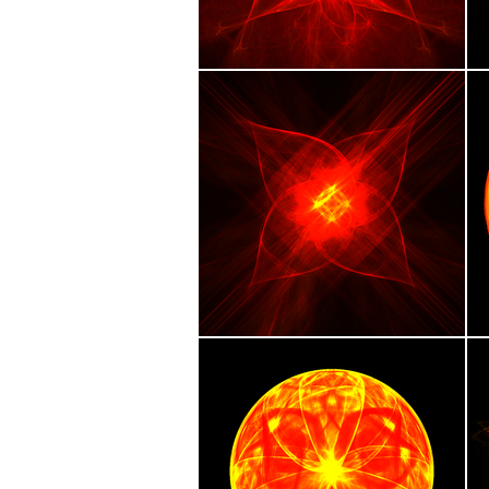
de fractales permet à l’homme de
systématiquement unique et imprév
C’est en 2018 que Christophe s’im
hospitalisation. Déjà intéressé par
logiciel et débute un travail de m
Cette série apporte un regard néo-
régenté par l’Intelligence Artific
miroir, avec un système de symétr
déclinent en fragments, pétales, ros
Christophe Chaons a pour volonté 
la spiritualité ancestrale des cha
lumineux, évoquant les éléments. 
associé au corps éthérique du Cré
notion de reproductibilité aux yeux 